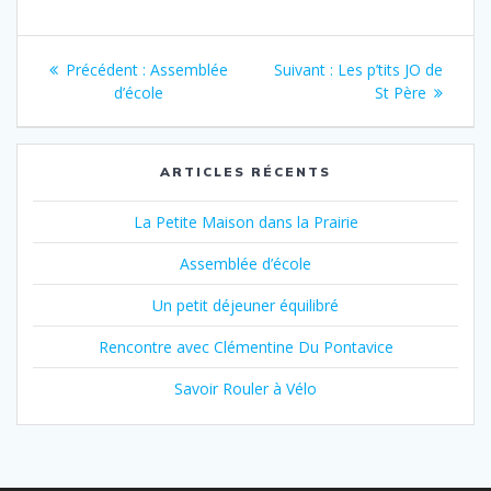
Navigation
Article
Article
Précédent :
Assemblée
Suivant :
Les p’tits JO de
de
précédent
suivant
d’école
St Père
:
:
l’article
ARTICLES RÉCENTS
La Petite Maison dans la Prairie
Assemblée d’école
Un petit déjeuner équilibré
Rencontre avec Clémentine Du Pontavice
Savoir Rouler à Vélo