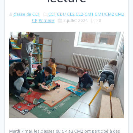
classe de CE1
CE1
CE1/ CE2
CE2-CM1
CM1/CM2
CM2
CP
Primaire
3 juillet 2024
|
0
Mardi 7 mai, les classes du CP au CM2 ont participé à des