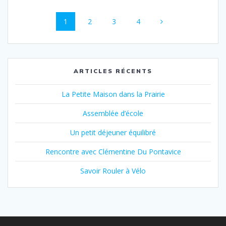
Navigation
Page
Page
Page
Page
1
2
3
4
au
sein
des
ARTICLES RÉCENTS
articles
La Petite Maison dans la Prairie
Assemblée d’école
Un petit déjeuner équilibré
Rencontre avec Clémentine Du Pontavice
Savoir Rouler à Vélo